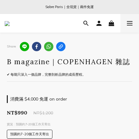
Ogata x 坂本龍一 ｜大師珍藏系列
Sabre Paris｜全現貨｜兩件免運
Ogata x 坂本龍一 ｜大師珍藏系列
Share
B magazine｜COPENHAGEN 雜誌
✔ 每期只深入一個品牌，完整剖析品牌的成長歷程。
消費滿 $4,000 免運 on order
NT$990
NT$1,200
貨況
: 預購約7-20個工作天寄出
預購約7-20個工作天寄出