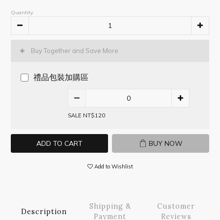
Quantity
Buy Together and Save More
禮品包裝加購區
SALE NT$120
ADD TO CART
BUY NOW
Add to Wishlist
Shipping &
Customer
Description
Payment
Reviews