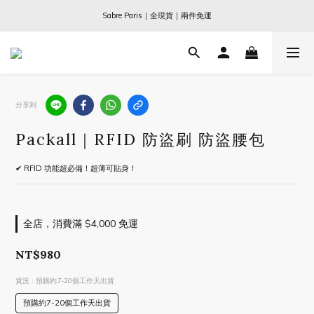
Ogata x 坂本龍一 ｜大師珍藏系列
Sabre Paris｜全現貨｜兩件免運
Ogata x 坂本龍一 ｜大師珍藏系列
分享到
Packall｜RFID 防盜刷 防盜腰包
✔ RFID 功能超必備！超薄可貼身！
全店，消費滿 $4,000 免運
NT$980
貨況
: 預購約7-20個工作天出貨
預購約7-20個工作天出貨