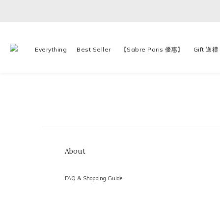
Everything
Best Seller
【Sabre Paris 優惠】
Gift 送禮
About
FAQ & Shopping Guide