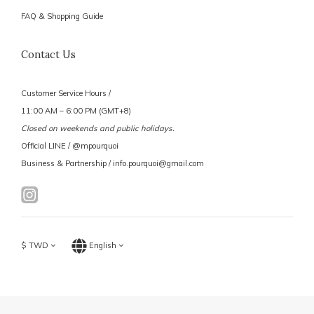
FAQ & Shopping Guide
Contact Us
Customer Service Hours /
11:00 AM – 6:00 PM (GMT+8)
Closed on weekends and public holidays.
Official LINE / @mpourquoi
Business & Partnership / info.pourquoi@gmail.com
$
TWD
English