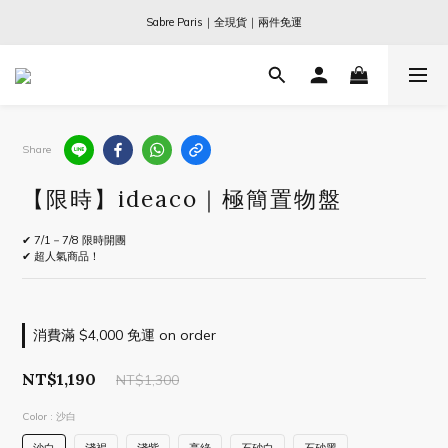
Ogata x 坂本龍一 ｜大師珍藏系列
Sabre Paris｜全現貨｜兩件免運
Ogata x 坂本龍一 ｜大師珍藏系列
Share
【限時】ideaco｜極簡置物盤
✔ 7/1－7/8 限時開團
✔ 超人氣商品！
消費滿 $4,000 免運 on order
NT$1,190
NT$1,300
Color
: 沙白