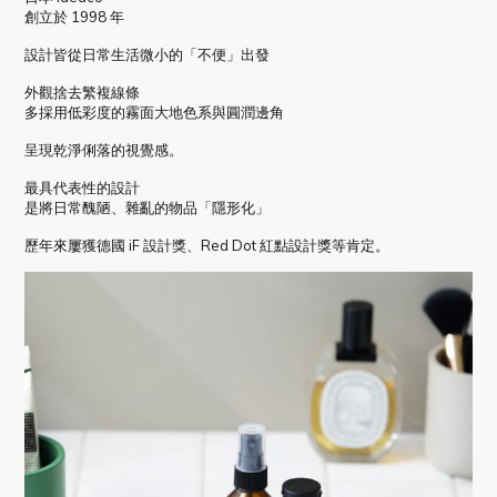
創立於 1998 年
設計皆從日常生活微小的「不便」出發
外觀捨去繁複線條
多採用低彩度的霧面大地色系與圓潤邊角
呈現乾淨俐落的視覺感。
最具代表性的設計
是將日常醜陋、雜亂的物品「隱形化」
歷年來屢獲德國
iF
設計獎、
Red Dot
紅點設計獎等肯定。