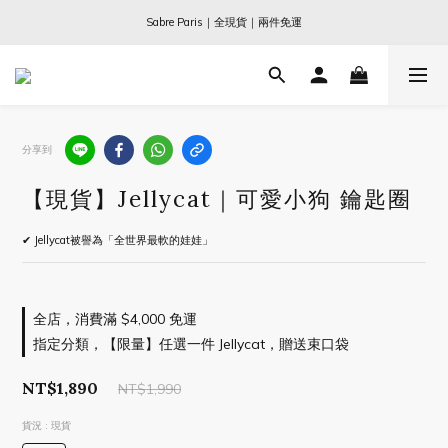
Ogata x 坂本龍一 ｜大師珍藏系列
Sabre Paris｜全現貨｜兩件免運
Ogata x 坂本龍一 ｜大師珍藏系列
分享到
【現貨】Jellycat｜可愛小狗 鑰匙圈
✔ Jellycat被譽為「全世界最軟的娃娃」
全店，消費滿 $4,000 免運
指定分類，【限量】任選一件 Jellycat，贈送束口袋
NT$1,890
NT$1,990
貨況
: 現貨