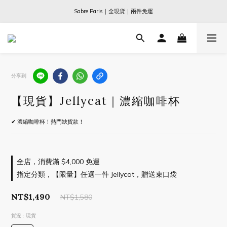
Ogata x 坂本龍一 ｜大師珍藏系列
Sabre Paris｜全現貨｜兩件免運
Ogata x 坂本龍一 ｜大師珍藏系列
分享到
【現貨】Jellycat｜濃縮咖啡杯
✔ 濃縮咖啡杯！熱門缺貨款！
全店，消費滿 $4,000 免運
指定分類，【限量】任選一件 Jellycat，贈送束口袋
NT$1,490
NT$1,580
貨況
: 現貨