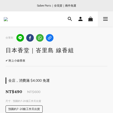
Ogata x 坂本龍一 ｜大師珍藏系列
Sabre Paris｜全現貨｜兩件免運
Ogata x 坂本龍一 ｜大師珍藏系列
分享到
日本香堂｜峇里島 線香組
✔ 附上小線香座
全店，消費滿 $4,000 免運
NT$490
NT$600
尺寸
: 預購約7-20個工作天出貨
預購約7-20個工作天出貨