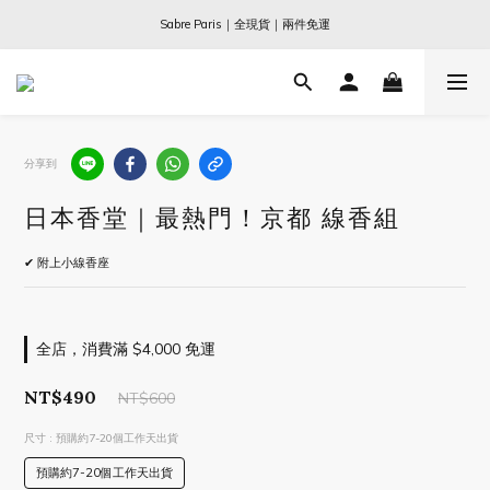
Ogata x 坂本龍一 ｜大師珍藏系列
Sabre Paris｜全現貨｜兩件免運
Ogata x 坂本龍一 ｜大師珍藏系列
分享到
日本香堂｜最熱門！京都 線香組
✔ 附上小線香座
全店，消費滿 $4,000 免運
NT$490
NT$600
尺寸
: 預購約7-20個工作天出貨
預購約7-20個工作天出貨