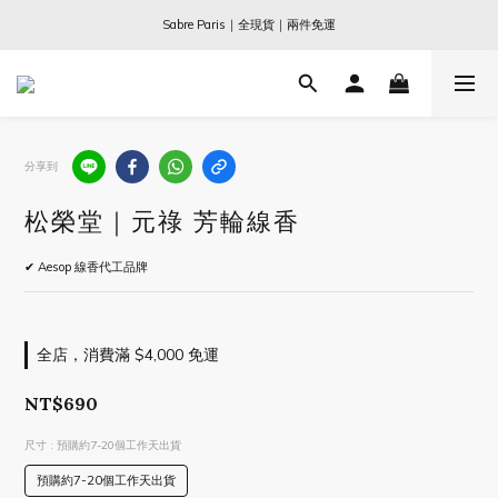
Ogata x 坂本龍一 ｜大師珍藏系列
Sabre Paris｜全現貨｜兩件免運
Ogata x 坂本龍一 ｜大師珍藏系列
分享到
松榮堂｜元祿 芳輪線香
✔ Aesop 線香代工品牌
全店，消費滿 $4,000 免運
NT$690
尺寸
: 預購約7-20個工作天出貨
預購約7-20個工作天出貨