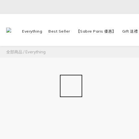
Everything
Best Seller
【Sabre Paris 優惠】
Gift 送禮
全部商品
/
Everything