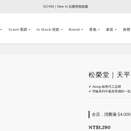
Ogata x 坂本龍一 ｜大師珍藏系列
SCHIM｜New In 抗菌香氛噴霧
Sabre Paris｜全現貨｜兩件免運
Scent 香調
In Stock 現貨
Brand
香氛
家居
身體
Ogata x 坂本龍一 ｜大師珍藏系列
松榮堂｜天平
✔ Aesop 線香代工品牌
✔ 芳輪系列中最高單價的一款
全店，消費滿 $4,000
NT$1,290