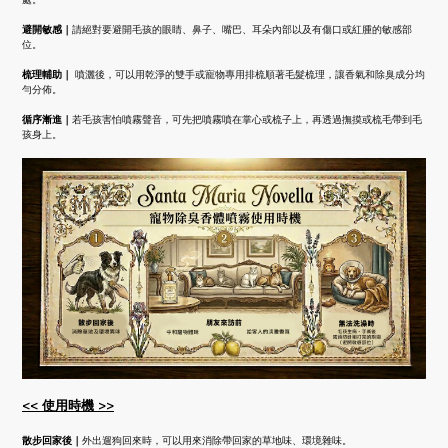
避開敏感｜
請絕對要避開毛孩的眼睛、鼻子、嘴巴、耳朵內部以及有傷口或紅腫的敏感部
位。
梳理輔助｜
噴灑後，可以用乾淨的雙手或寵物專用排梳順著毛髮梳理，讓香氣和除臭成分均
勻分佈。
循序漸進｜
若毛孩害怕噴霧聲音，可先把噴霧噴在掌心或梳子上，再透過撫摸或梳毛帶到毛
孩身上。
<< 使用時機 >>
散步回家後｜
外出遛狗回來時，可以用來消除帶回家的草地味、環境雜味。