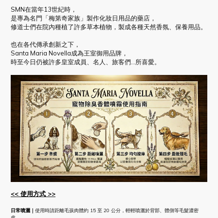
SMN在當年13世紀時，
是專為名門「梅第奇家族」製作化妝日用品的藥店，
修道士們在院內種植了許多草本植物，製成各種天然香氛、保養用品。
也在各代傳承創新之下，
Santa Maria Novella成為王室御用品牌，
時至今日仍被許多皇室成員、名人、旅客們...所喜愛。
<< 使用方式 >>
日常噴灑｜
使用時請距離毛孩肉體約 15 至 20 公分，輕輕噴灑於背部、體側等毛髮濃密
處。