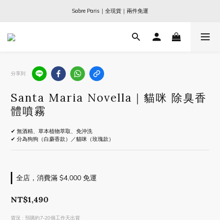
Ogata x 坂本龍一 ｜大師珍藏系列
Sabre Paris｜全現貨｜兩件免運
Ogata x 坂本龍一 ｜大師珍藏系列
分享到
Santa Maria Novella｜貓咪 除臭香
體噴霧
✔ 無酒精、草本植物萃取、免沖洗
✔ 分為狗狗（白麝香款）／貓咪（玫瑰款）
全店，消費滿 $4,000 免運
NT$1,490
貨況
: 預購約7-20個工作天出貨