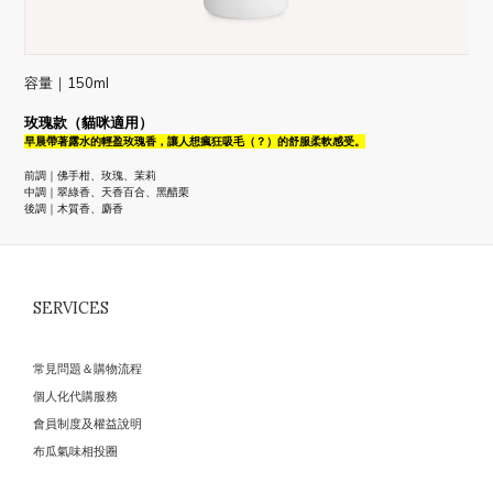
容量｜150ml
玫瑰款（貓咪適用）
早晨帶著露水的輕盈玫瑰香，讓人想瘋狂吸毛（？）的舒服柔軟感受。
前調｜佛手柑、玫瑰、茉莉
中調｜翠綠香、天香百合、黑醋栗
後調｜木質香、麝香
SERVICES
常見問題＆購物流程
個人化代購服務
會員制度及權益說明
布瓜氣味相投圈