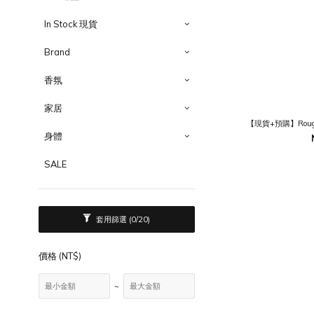
In Stock 現貨
Brand
香氛
家居
【現貨+預購】Rou
身體
SALE
套用篩選
(0/20)
價格 (NT$)
~