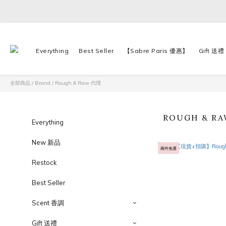
Everything
Best Seller
【Sabre Paris 優惠】
Gift 送禮
全部商品
/
Brand
/
Rough & Raw 代理
ROUGH & R
Everything
New 新品
兩件免運
Restock
Best Seller
Scent 香調
Gift 送禮