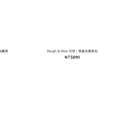
香氛蠟燭
Rough & Raw 代理｜車載衣櫃香包
NT$890