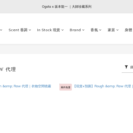
Ogata x 坂本龍一 ｜大師珍藏系列
Ogata x 坂本龍一 ｜大師珍藏系列
SCHIM｜New In 抗菌香氛噴霧
Scent 香調
In Stock 現貨
Brand
香氛
家居
身體
Sabre Paris｜全現貨｜兩件免運
Ogata x 坂本龍一 ｜大師珍藏系列
AW 代理
兩件免運