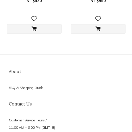
NT$420
NT$990
About
FAQ & Shopping Guide
Contact Us
Customer Service Hours /
11:00 AM – 6:00 PM (GMT+8)