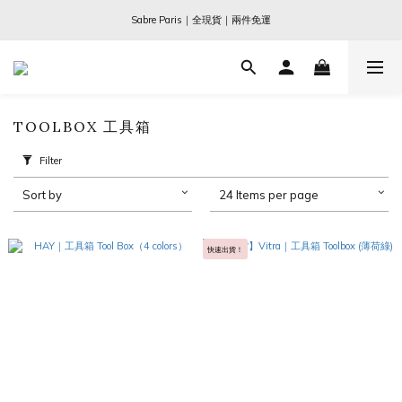
Ogata x 坂本龍一 ｜大師珍藏系列
Sabre Paris｜全現貨｜兩件免運
Ogata x 坂本龍一 ｜大師珍藏系列
TOOLBOX 工具箱
Filter
Sort by
24 Items per page
快速出貨！