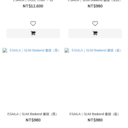
ESAILA｜OGLE Chair － 白
ESAILA｜SLIM Bookend 書擋（米白）
NT$12,600
NT$980
ESAILA｜SLIM Bookend 書擋（黑）
ESAILA｜SLIM Bookend 書擋（藍）
NT$980
NT$980