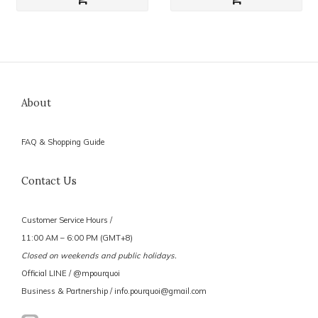
About
FAQ & Shopping Guide
Contact Us
Customer Service Hours /
11:00 AM – 6:00 PM (GMT+8)
Closed on weekends and public holidays.
Official LINE / @mpourquoi
Business & Partnership / info.pourquoi@gmail.com