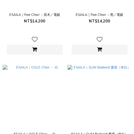
ESAILA｜Fore Chair －原木／電鍍
ESAILA｜Fore Chair －黑／電鍍
NT$14,200
NT$14,200