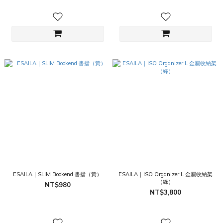
ESAILA｜SLIM Bookend 書擋（黃）
ESAILA｜ISO Organizer L 金屬收納架
（綠）
NT$980
NT$3,800