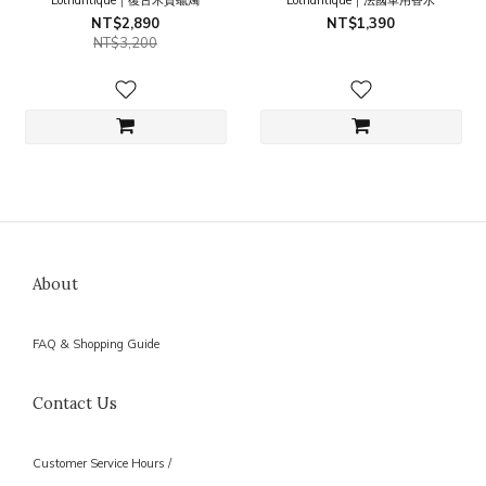
Lothantique｜復古木質蠟燭
Lothantique｜法國車用香水
NT$2,890
NT$1,390
NT$3,200
About
FAQ & Shopping Guide
Contact Us
Customer Service Hours /