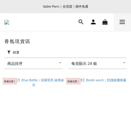
Ogata x 坂本龍一 ｜大師珍藏系列
Sabre Paris｜全現貨｜兩件免運
Ogata x 坂本龍一 ｜大師珍藏系列
香氛現貨區
篩選
商品排序
每頁顯示 24 個
快速出貨！
快速出貨！