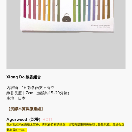
Xiang Do 線香組合
內容物｜16 款各兩支 + 香立
線香長度｜7cm（燃燒約15-20分鐘）
產地｜日本
【沉靜木質與療癒組】
Agarwood（沉香）
HOT!
簡約而純粹的高級木質香。將沉香特有的幽深、甘苦與凝重完美呈現，是最沉穩、最適合沉
澱心靈的一款。