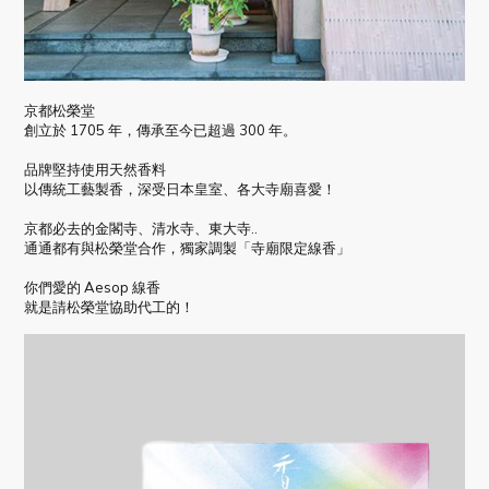
京都松榮堂
創立於 1705 年，傳承至今已超過 300 年。
品牌堅持使用天然香料
以傳統工藝製香，深受日本皇室、各大寺廟喜愛！
京都必去的金閣寺、清水寺、東大寺..
通通都有與松榮堂合作，獨家調製「寺廟限定線香」
你們愛的 Aesop 線香
就是請松榮堂協助代工的！