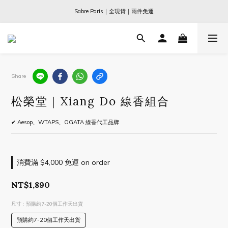
Ogata x 坂本龍一 ｜大師珍藏系列
Sabre Paris｜全現貨｜兩件免運
Ogata x 坂本龍一 ｜大師珍藏系列
Share
松榮堂｜Xiang Do 線香組合
✔ Aesop、WTAPS、OGATA 線香代工品牌
消費滿 $4,000 免運 on order
NT$1,890
尺寸
: 預購約7-20個工作天出貨
預購約7-20個工作天出貨