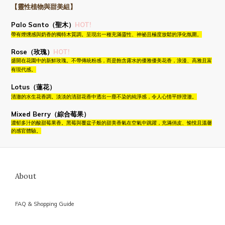
【靈性植物與甜美組】
Palo Santo（聖木）
HOT!
帶有煙燻感與奶香的獨特木質調。呈現出一種充滿靈性、神祕且極度放鬆的淨化氛圍。
Rose（玫瑰）
HOT!
盛開在花園中的新鮮玫瑰。不帶傳統粉感，而是飽含露水的優雅優美花香，浪漫、高雅且富
有現代感。
Lotus（蓮花）
清澈的水生花香調。淡淡的清甜花香中透出一塵不染的純淨感，令人心情平靜澄澈。
Mixed Berry（綜合莓果）
濃郁多汁的酸甜莓果香。黑莓與覆盆子般的甜美香氣在空氣中跳躍，充滿俏皮、愉悅且溫馨
的感官體驗。
About
FAQ & Shopping Guide