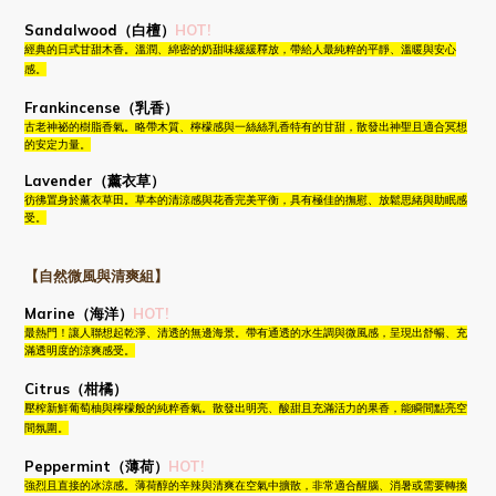
Sandalwood（白檀）
HOT!
經典的日式甘甜木香。溫潤、綿密的奶甜味緩緩釋放，帶給人最純粹的平靜、溫暖與安心
感。
Frankincense（乳香）
古老神祕的樹脂香氣。略帶木質、檸檬感與一絲絲乳香特有的甘甜，散發出神聖且適合冥想
的安定力量。
Lavender（薰衣草）
彷彿置身於薰衣草田。草本的清涼感與花香完美平衡，具有極佳的撫慰、放鬆思緒與助眠感
受。
【自然微風與清爽組】
Marine（海洋）
HOT!
最熱門！讓人聯想起乾淨、清透的無邊海景。帶有通透的水生調與微風感，呈現出舒暢、充
滿透明度的涼爽感受。
Citrus（柑橘）
壓榨新鮮葡萄柚與檸檬般的純粹香氣。散發出明亮、酸甜且充滿活力的果香，能瞬間點亮空
間氛圍。
Peppermint（薄荷）
HOT!
強烈且直接的冰涼感。薄荷醇的辛辣與清爽在空氣中擴散，非常適合醒腦、消暑或需要轉換