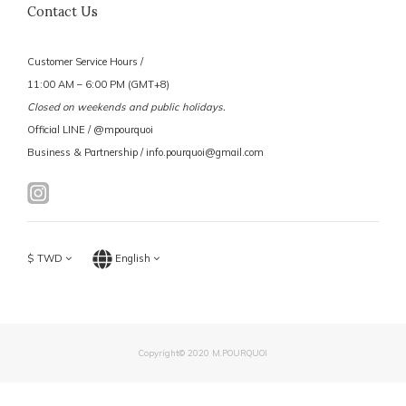
Contact Us
Customer Service Hours /
11:00 AM – 6:00 PM (GMT+8)
Closed on weekends and public holidays.
Official LINE / @mpourquoi
Business & Partnership / info.pourquoi@gmail.com
$
TWD
English
Copyright© 2020 M.POURQUOI
BUY NOW