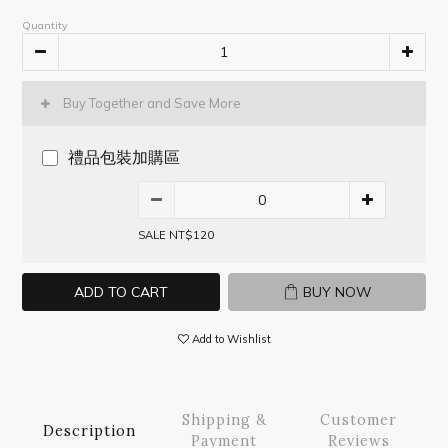
Quantity
Buy Together and Save More
禮品包裝加購區
SALE NT$120
ADD TO CART
BUY NOW
Add to Wishlist
Shipping &
Customer
Description
Payment
Reviews