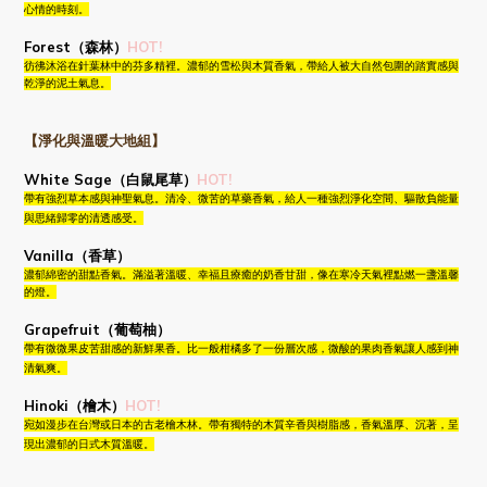
心情的時刻。
Forest（森林）
HOT!
彷彿沐浴在針葉林中的芬多精裡。濃郁的雪松與木質香氣，帶給人被大自然包圍的踏實感與
乾淨的泥土氣息。
【淨化與溫暖大地組】
White Sage（白鼠尾草）
HOT!
帶有強烈草本感與神聖氣息。清冷、微苦的草藥香氣，給人一種強烈淨化空間、驅散負能量
與思緒歸零的清透感受。
Vanilla（香草）
濃郁綿密的甜點香氣。滿溢著溫暖、幸福且療癒的奶香甘甜，像在寒冷天氣裡點燃一盞溫馨
的燈。
Grapefruit（葡萄柚）
帶有微微果皮苦甜感的新鮮果香。比一般柑橘多了一份層次感，微酸的果肉香氣讓人感到神
清氣爽。
Hinoki（檜木）
HOT!
宛如漫步在台灣或日本的古老檜木林。帶有獨特的木質辛香與樹脂感，香氣溫厚、沉著，呈
現出濃郁的日式木質溫暖。