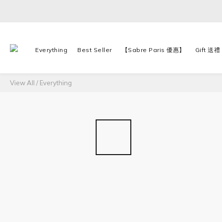
Everything
Best Seller
【Sabre Paris 優惠】
Gift 送禮
View All
/
Everything