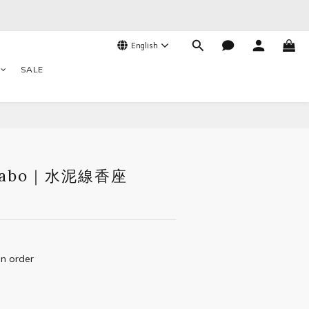
English
SALE
BUY NOW
labo｜水泥線香座
 order