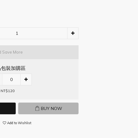
d Save More
品包裝加購區
 NT$120
BUY NOW
Add to Wishlist