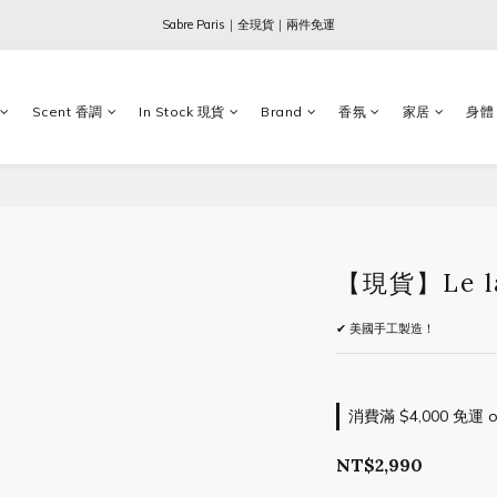
Ogata x 坂本龍一 ｜大師珍藏系列
Sabre Paris｜全現貨｜兩件免運
Ogata x 坂本龍一 ｜大師珍藏系列
Scent 香調
In Stock 現貨
Brand
香氛
家居
身體
【現貨】Le 
✔ 美國手工製造！
消費滿 $4,000 免運 on
NT$2,990