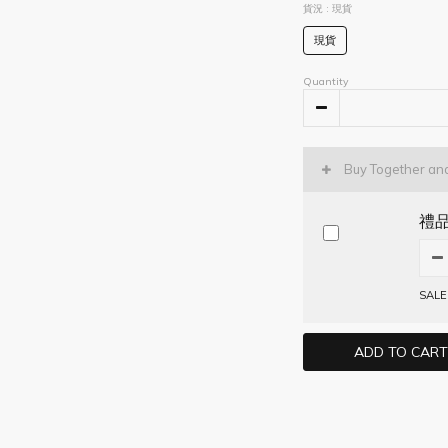
貨況
: 現貨
現貨
Quantity
Buy Together an
禮
SALE
ADD TO CART