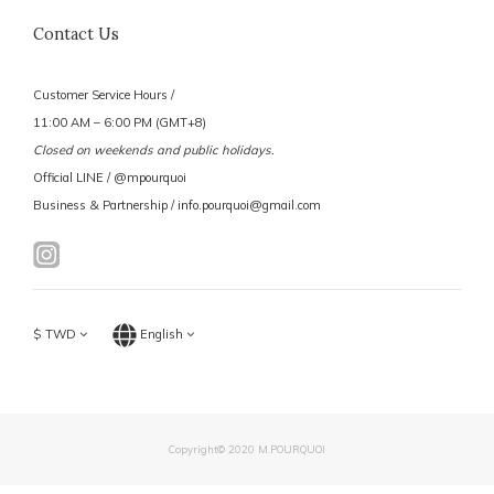
Contact Us
Customer Service Hours /
11:00 AM – 6:00 PM (GMT+8)
Closed on weekends and public holidays.
Official LINE / @mpourquoi
Business & Partnership / info.pourquoi@gmail.com
$
TWD
English
Copyright© 2020 M.POURQUOI