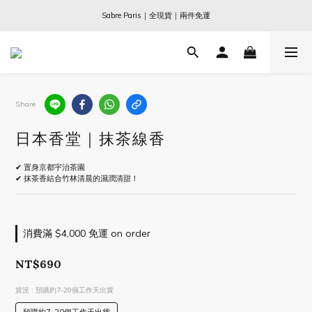
Ogata x 坂本龍一 ｜大師珍藏系列
Sabre Paris｜全現貨｜兩件免運
Ogata x 坂本龍一 ｜大師珍藏系列
Share
日本香堂｜抹茶線香
✔ 置身京都宇治茶園
✔ 抹茶香結合竹林清晨的濕潤清甜！
消費滿 $4,000 免運 on order
NT$690
貨況
: 預購約7-20個工作天出貨