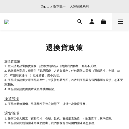
Ogata x 坂本龍一 ｜大師珍藏系列
Ogata x 坂本龍一 ｜大師珍藏系列
SCHIM｜New In 抗菌香氛噴霧
Sabre Paris｜全現貨｜兩件免運
Ogata x 坂本龍一 ｜大師珍藏系列
退換貨政策
退換貨政策
1. 欲申請商品退換貨服務，請於收到商品7日內與我們聯繫，逾期不受理。
2. 代購服務商品，僅提供「商品瑕疵」之退貨服務，任何因個人因素（買錯尺寸、色號、款
式、有錢朋友送你...）欲退貨者，恕不受理。
3. 商品退換請保持原商品完整性，並妥善包裝寄回，若收到商品因包裝因素而有毀損，恕不受
理退換。
4. 商品瑕疵請提供照片或影片以供確認。
換貨說明
1. 商品全新無損傷、吊牌配件完整之狀態下，提供一次換貨服務。
退貨說明
1.
任何因個人因素（買錯尺寸、色號、款式、有錢朋友送你...）欲退貨者，恕不受理。
2. 商品瑕疵問題請儘速向我們提出，我們會在合理範圍內儘速為您服務。