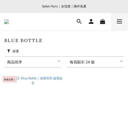
Ogata x 坂本龍一 ｜大師珍藏系列
Sabre Paris｜全現貨｜兩件免運
Ogata x 坂本龍一 ｜大師珍藏系列
BLUE BOTTLE
篩選
商品排序
每頁顯示 24 個
快速出貨！