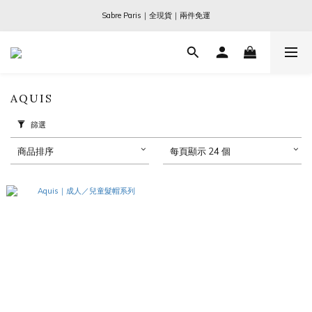
Ogata x 坂本龍一 ｜大師珍藏系列
Sabre Paris｜全現貨｜兩件免運
Ogata x 坂本龍一 ｜大師珍藏系列
AQUIS
篩選
商品排序
每頁顯示 24 個