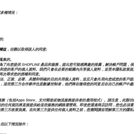
或多種情況：
的;
權益
，但難以取得該人的同意;
蒐集的。
屬公司共用：為了向您提供 SHOPLINE 產品和服務，提出您可能感興趣的推薦，解決帳
和您的客戶的個人資料。我們只會在必要的範圍內共享個人資料，並受本隱私政策規
再次尋求您的授權和同意。
法、正當、必要、具體和明確的目的共用個人資料，並且只會共用向您或您的客戶提
，這些第三方合作夥伴也是數據控制者，他們將在徵得您的同意后在自己的帳戶中處
務（包括Apps Store、支付閘道或物流服務提供者的應用程式）。請注意，此
供的任何資訊將直接提供給這些服務的網路運營商。即使您通過商店訪問，您也必須遵
的第三方政策負責。在向第三方提供任何個人資料之前，您應閱讀並理解第三方的隱私
，但以下情況除外：