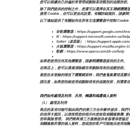
您可以根據自己的偏好來管理或刪除某些類別的追蹤技術。
除了我們提供的控制之外，您還可以選擇在其互聯網瀏覽器中啟用
接受 Cookie，但可以更改此設置。有關詳細資訊，請參閱 
以下連結提供了有關如何在所有主流瀏覽器中控制 Cookie
谷歌瀏覽器：https://support.google.com/chro
IE：https://support.microsoft.com/en-us/help
Safari（桌面版）：https://support.apple.com/
火狐瀏覽器：https://support.mozilla.org/en-US/
歌劇：https://www.opera.com/zh-cn/help
如果您使用任何其他瀏覽器，請參閱瀏覽器提供的文件。
在商店上，您可以通過清除緩存來刪除現有的追蹤技術。
當您在未登錄的情況下瀏覽網頁時，我們會蒐集實現流覽功能
請注意，如果您拒絕使用或刪除現有的追蹤技術，則需要
我們如何處理及利用、共用、轉讓和揭露個人資料
（1） 處理及利用
商店的某些功能可能由我們的第三方合作夥伴提供，我們
的信用卡資訊，以便按照您的指示向您收取相關服務費; 當
控和風險管理。 
我們將與第三方服務提供者簽署保密協定
相關服務所需的個人資料，您或您的客戶可能無法使用相