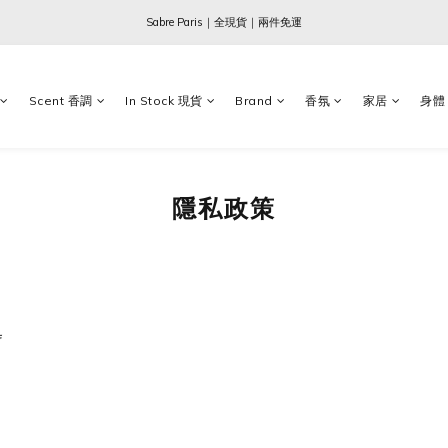
Ogata x 坂本龍一 ｜大師珍藏系列
Sabre Paris｜全現貨｜兩件免運
Ogata x 坂本龍一 ｜大師珍藏系列
Scent 香調
In Stock 現貨
Brand
香氛
家居
身體
隱私政策