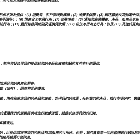
，則可能無法獲得某些服務和促銷活動。
於提供：(1) 消費者、客戶管理與服務；(2) 消費者保護；(3) 網路購物及其他電子商務服
權爭議等 )； (6) 增進安全交易行為；(7) 收取債務； (8) 通知您商業機會、產品、服務
行為；(11) 履行條款與細則及退換貨政策；(12) 依法令所為之行為；以及 (13) 其他於
，並向您發送與我們提供給您的產品和服務相關的其他非行銷通信;
以滿足您的興趣和歷史;
動（如有）、調查和其他優惠;
務，增強和改進我們的產品和服務，管理我們的溝通，分析我們的產品，執行市場研究、數
或通過我們的服務提供者進行數據清理，鏈接或合併我們的記錄。
具體通知。
的，以提供或宣傳我們的商品和/或服務的可用性。但是，我們會在第一次向您傳送行銷訊息
拒絕再接受行銷訊息。