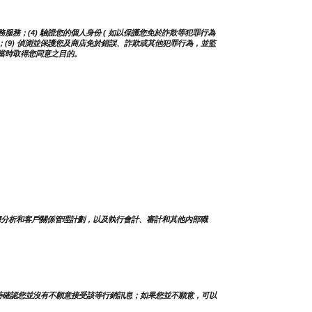
務；(4) 驗證您的個人身份 ( 如以保護您免於詐欺等犯罪行為 
及更新；(9) 偵測並保護您及商店免於錯誤、詐欺或其他犯罪行為，並監
蒐集當時取得您同意之目的。
據分析和客戶關係管理計劃，以及執行會計、審計和其他內部職
時確認您並沒有不願意接受該等行銷訊息；如果您並不願意，可以