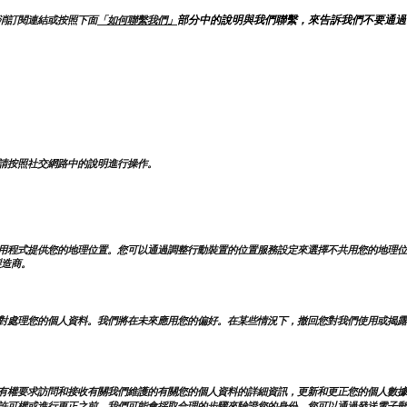
部分中的說明與我們聯繫，來告訴我們不要通過
消訂閱連結或按照下面
「如何聯繫我們」
。
請按照社交網路中的說明進行操作。
用程式提供您的地理位置。您可以通過調整行動裝置的位置服務設定來選擇不共用您的地理位
製造商。
對處理您的個人資料。我們將在未來應用您的偏好。在某些情況下，撤回您對我們使用或揭露
有權要求訪問和接收有關我們維護的有關您的個人資料的詳細資訊，更新和更正您的個人數據
許可權或進行更正之前，我們可能會採取合理的步驟來驗證您的身份。您可以通過發送電子郵