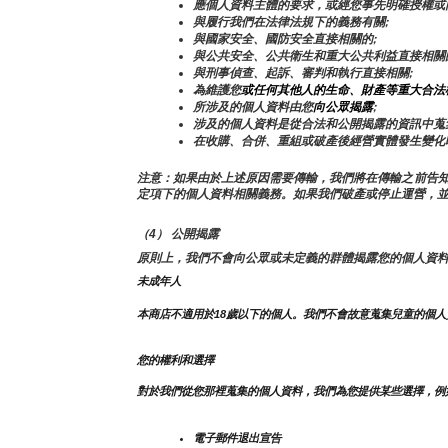
應個人資料主體的要求，或經您事先明確授權或
與履行我們在法律法規下的義務有關;
與國家安全、國防安全直接相關的;
與公共安全、公共衛生和重大公共利益直接相關
與刑事偵查、起訴、審判和執行直接相關;
為維護您
或任何其他人的生命、財產等重大合法
所涉及的個人資料由您
向公眾揭露
;
涉及的個人資料是從合法和公開揭露的資訊中蒐
在收購、合併、重組或破產後經營實體發生變化
注意：如果由於上述原因需要傳輸，我們將在傳輸之前告
定項下的個人資料相關義務。如果我們破產或停止運營，
（4） 公開揭露
原則上，我們不會向公眾或未定義的群體揭露您的個人資
未成年人
本商店不適用於18歲以下的個人。我們不會故意蒐集兒童的個
您的權利和選擇
對於我們從您那裡蒐集的個人資料，我們為您提供某些選擇，例
電子郵件退出宣告