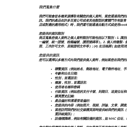
我們蒐集什麼
我們可能會從各種來源獲取有關您的個人資料。當您通過我們的
訊。我們的產品在許多百貨公司或者其他類型的實體門市有販售
店或對應的應用程式）時，我們還可能通過自動方式或使用coo
您提供的資訊類別
商店蒐集您個人資料之個人資料類別可能包括以下類別：1. 識別類 - 
一編號、統一證號、稅籍編號、護照號碼等 )。2. 個人特徵類 - 個人
照、工作許可文件、居留證明文件等 )；(4) 生活格調 ( 如使
您提供的資訊
您可以選擇以多種方式向我們提供個人資料，例如當您在我們的
聯繫資訊（例如姓名、郵政地址、電子郵件地址、手
年齡和出生日期;
性別，首選語言;
種族，性別，首選語言;
使用者名稱和密碼
付款資訊（例如您的支付卡號、到期日、送貨位址和
購買歷史記錄;
產品偏好和溝通管道偏好;
您提供的內容（例如照片、視頻、評論、文章、調查
當您訪問我們的社交媒體頁面時提供給我們的資訊（
置詳細資訊）;
設備標識碼，例如有關設備的資訊，如 MAC 位址、