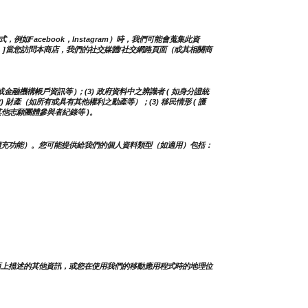
如Facebook，Instagram）時，我們可能會蒐集此資
]
當您訪問本商店，我們的社交媒體/社交網路頁面（或其相關商
或金融機構帳戶資訊等 )；(3) 政府資料中之辨識者 ( 如身分證統
(2) 財產（如所有或具有其他權利之動產等）；(3) 移民情形 ( 護
其他志願團體參與者紀錄等 )。
擴充功能）。您可能提供給我們的個人資料類型（如適用）包括：
面上描述的其他資訊，或您在使用我們的移動應用程式時的地理位