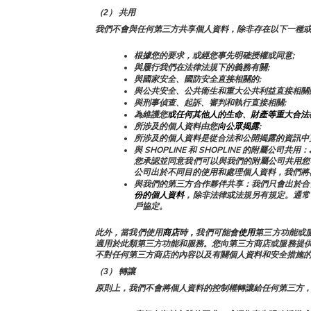
（2） 共用
我們不會與任何第三方共享個人資料，除非存在以下一種
根據您的要求，或經您事先明確授權或同意;
與履行我們在法律法規下的義務有關;
與國家安全、國防安全直接相關的;
與公共安全、公共衛生和重大公共利益直接相關
與刑事偵查、起訴、審判和執行直接相關;
為維護您
或任何其他人的生命、財產等重大合法
所涉及的個人資料由您
向公眾揭露
;
所涉及的個人資料是從合法和公開揭露的資訊中
與 SHOPLINE 和 SHOPLINE 的附
您承認並同意我們可以與我們的附屬公司共用您
公司出於不同目的使用和處理個人資料，我們將
與我們的第三方合作夥伴共享：我們只會出於合
份的個人資料
，除非法律或法規另有規定。通常
戶協定。
此外，當我們使用
商店
時
，
我們可能會
使用
第三方功能或服
適用於此類第三方功能和服務。您向第三方商店或服務提
不對任何第三方商店的內容以及有關個人資料和安全措施
（3） 轉讓
原則上，我們不會將個人資料的控制權轉讓給任何第三方