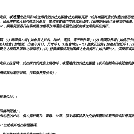
或通過
商店、
您訪問和/或使用我們的社交媒體/社交網路頁面（或其相關商店或對應的應用程式，例
，如果您有加入我們商店的會員，當您在實體門市購買商品時，[相關的紀錄也會被我們蒐集。
kie，網路伺服器日誌和網路信標等技術蒐集有關您的設備或使用的某些資訊。
(1) 辨識個人者 ( 如會員之姓名、地址、電話、電子郵件等 )；(2) 辨識財務者 ( 如信用卡
描述 ( 如性別、出生年月日、尺寸等 )。3.社會情況 – (1) 住家及設施 ( 如住所地址等 )；
用消費品之種類及服務之細節等 )；(5) 慈善機構或其他團體之會員資格 ( 如社團法人、俱樂部或
時
商店上註冊
，或在我們的商店上購物時，或通過我們的社交媒體（或其相關商店或對應的
機或其他電話號碼、行動服務提供者）;
帳單位址）;
回復和評論）;
例如您的姓名、個人資料圖片、喜歡、位置、朋友清單以及社交媒體網路或應用程式註冊頁
IP 位址或其他在線標識碼。