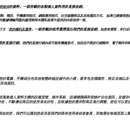
的資料」一節所載的各類個人資料用於直接促銷。
您提供
電郵、簡訊、手機應用程式、網路應用程式、社交媒體商店及其他通訊方式。 如果已經徵得您
何數據傳輸問題的處理將與本隱私政策中提供的內容保持一致。
」一節所載的程序選擇退出我們的直接促銷
下文「
您的權利及選擇
。如您有需要，本行必
用於直接行銷
。我們的直接行銷內容可能有幾種形式，包括但不限於行銷郵件、電子郵件和
儲在您的電腦，手機或任何其他智慧終端設備中的小檔，通常包含標識符，商店名稱以
和其他資訊。
似技術蒐集個人資料主體的設備型號、操作系統、設備標識碼和登錄IP位址資訊，並緩
的身份，不斷優化商店的使用者友好性，並根據您的需求對商店進行調整。您也可以更改
e和其他類似技術，我們可以識別您是否是我們的既有使用者或者會員，而無需在每個頁面