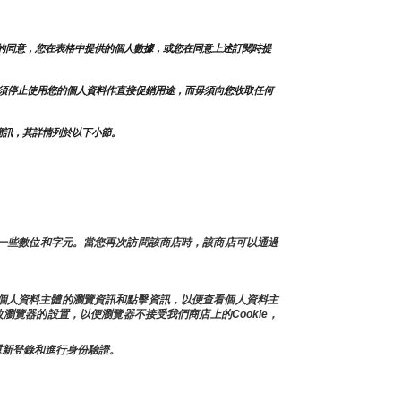
的同意，您在表格中提供的個人數據，或您在同意上述訂閱時提
須停止使用您的個人資料作直接促銷用途，而毋須向您收取任何
簡訊，其詳情列於以下小節。
及一些數位和字元。當您再次訪問該商店時，該商店可以通過
存個人資料主體的瀏覽資訊和點擊資訊，以便查看個人資料主
瀏覽器的設置，以便瀏覽器不接受我們商店上的Cookie，
上重新登錄和進行身份驗證。