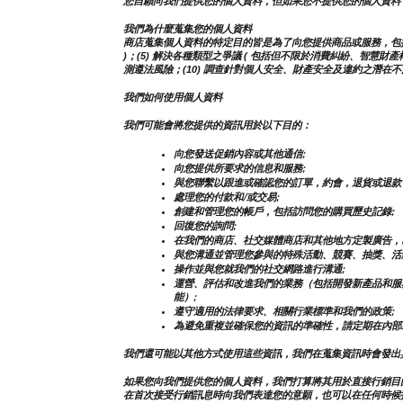
您自願向我們提供您的個人資料，但如果您不提供您的個人資料
我們為什麼蒐集您的個人資料
商店蒐集個人資料的特定目的皆是為了向您提供商品或服務，包括但不限
)；(5) 解決各種類型之爭議 ( 包括但不限於消費糾紛、智慧財產
測遵法風險；(10) 調查針對個人安全、財產安全及違約之潛在不法
我們如何使用個人資料
我們可能會將您提供的資訊用於以下目的：
向您發送促銷內容或其他通信;
向您提供所要求的信息和服務;
與您聯繫以跟進或確認您的訂單，約會，退貨或退款
處理您的付款和/或交易;
創建和管理您的帳戶，包括訪問您的購買歷史記錄;
回復您的詢問;
在我們的商店、社交媒體商店和其他地方定製廣告，
與您溝通並管理您參與的特殊活動、競賽、抽獎、活
操作並與您就我們的社交網路進行溝通;
運營、評估和改進我們的業務（包括開發新產品和服
能）;
遵守適用的法律要求、相關行業標準和我們的政策;
為避免重複並確保您的資訊的準確性，請定期在內部
我們還可能以其他方式使用這些資訊，我們在蒐集資訊時會發出
如果您向我們提供您的個人資料，我們打算將其用於直接行銷目
在首次接受行銷訊息時向我們表達您的意願，也可以在任何時候