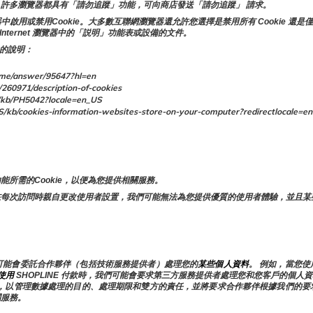
許多瀏覽器都具有「請勿追蹤」功能，可向商店發送「請勿追蹤」 請求。
或禁用Cookie。大多數互聯網瀏覽器還允許您選擇是禁用所有 Cookie 還是僅
Internet 瀏覽器中的「説明」功能表或設備的文件。
 的說明：
me/answer/95647?hl=en
/260971/description-of-cookies
kb/PH5042?locale=en_US
kb/cookies-information-websites-store-on-your-computer?redirectlocale=en
所需的Cookie，以便為您提供相關服務。
在每次訪問時親自更改使用者設置，我們可能無法為您提供優質的使用者體驗，並且某
可能會委託合作夥伴（包括技術服務提供者）處理您的
某些個人資料
。 例如，當您
使用 
SHOPLINE 付款時，我們可能會要求第三方服務提供者處理您和您客戶的個
，以管理數據處理的目的、處理期限和雙方的責任，並將要求合作夥伴根據我們的要
關服務。