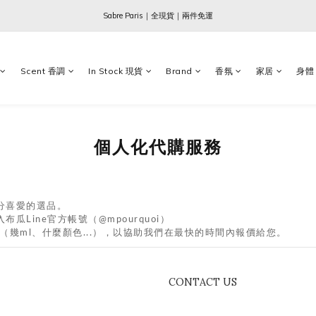
Ogata x 坂本龍一 ｜大師珍藏系列
Sabre Paris｜全現貨｜兩件免運
Ogata x 坂本龍一 ｜大師珍藏系列
Scent 香調
In Stock 現貨
Brand
香氛
家居
身體
個人化代購服務
分喜愛的選品。
入布瓜Line官方帳號
（@mpourquoi）
（幾ml、什麼顏色...），以協助我們在最快的時間內報價給您。
CONTACT US