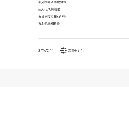
常見問題＆購物流程
個人化代購服務
會員制度及權益說明
布瓜氣味相投圈
$
TWD
繁體中文