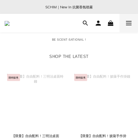
Ogata x 坂本龍一 ｜大師珍藏系列
SCHIM｜New In 抗菌香氛噴霧
Sabre Paris｜全現貨｜兩件免運
Ogata x 坂本龍一 ｜大師珍藏系列
BE SCENT-SATIONAL !
SHOP THE LATEST
限時販售
限時販售
【限量】自由配料！三明治桌面
【限量】自由配料！披薩手作掛