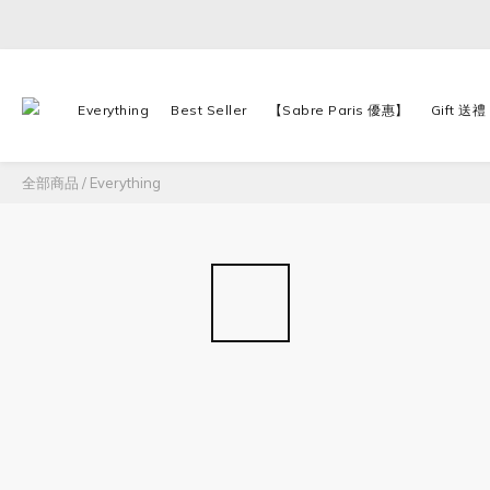
Everything
Best Seller
【Sabre Paris 優惠】
Gift 送禮
全部商品
/
Everything