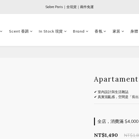
Ogata x 坂本龍一 ｜大師珍藏系列
Sabre Paris｜全現貨｜兩件免運
Ogata x 坂本龍一 ｜大師珍藏系列
Scent 香調
In Stock 現貨
Brand
香氛
家居
身體
Apartamen
✔ 室內設計與生活雜誌
✔ 真實混亂感，空間是「長
全店，消費滿 $4,000
NT$1,490
NT$1,8