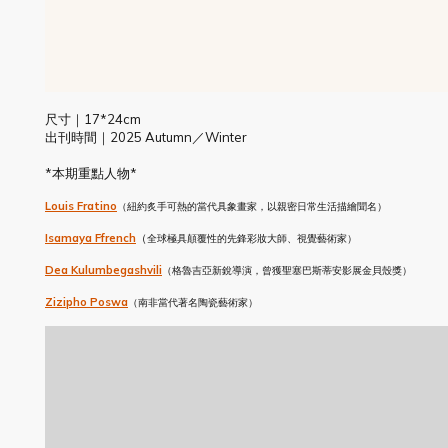
尺寸｜17*24cm
出刊時間｜2025 Autumn／Winter
*本期重點人物*
Louis Fratino
（紐約炙手可熱的當代具象畫家，以親密日常生活描繪聞名）
Isamaya Ffrench
（
全球極具顛覆性的先鋒彩妝大師、視覺藝術家）
Dea Kulumbegashvili
（格魯吉亞新銳導演，曾獲聖塞巴斯蒂安影展金貝殼獎）
Zizipho Poswa
（南非當代著名陶瓷藝術家）