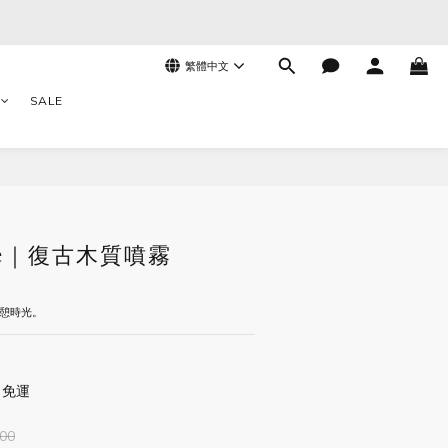
繁體中文
SALE
立即購買
que｜復古木質噴霧
休憩時光。
 免運
00