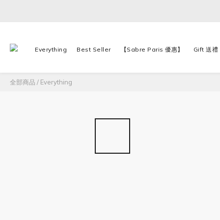
Everything
Best Seller
【Sabre Paris 優惠】
Gift 送禮
全部商品
/
Everything