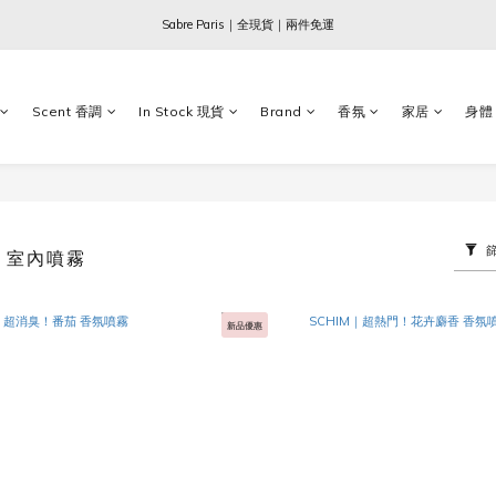
Ogata x 坂本龍一 ｜大師珍藏系列
Sabre Paris｜全現貨｜兩件免運
Ogata x 坂本龍一 ｜大師珍藏系列
Scent 香調
In Stock 現貨
Brand
香氛
家居
身體
Y 室內噴霧
新品優惠