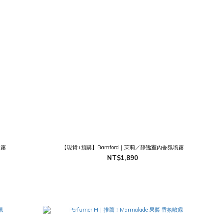
噴霧
【現貨+預購】Bamford｜茉莉／靜謐室內香氛噴霧
NT$1,890