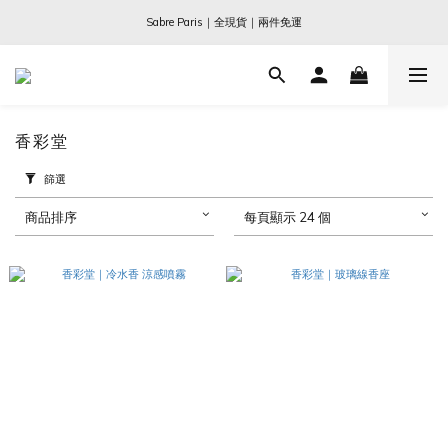
Ogata x 坂本龍一 ｜大師珍藏系列
Sabre Paris｜全現貨｜兩件免運
Ogata x 坂本龍一 ｜大師珍藏系列
香彩堂
篩選
商品排序
每頁顯示 24 個