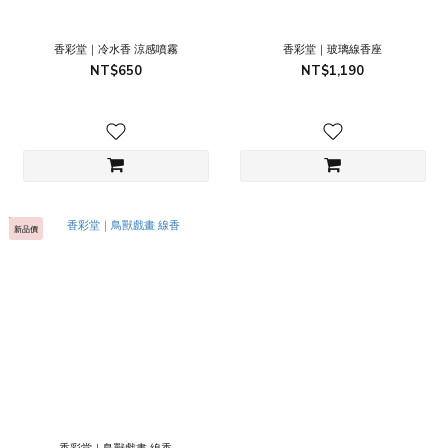
香彩堂｜冷水香 涼感噴霧
香彩堂｜玻璃線香座
NT$650
NT$1,190
新品價